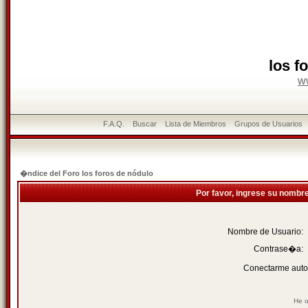
los f
w
F.A.Q.
Buscar
Lista de Miembros
Grupos de Usuarios
�ndice del Foro los foros de nódulo
Por favor, ingrese su nombr
Nombre de Usuario:
Contrase�a:
Conectarme auto
He o