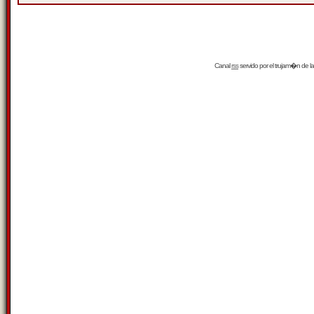
Canal
rss
servido por el
trujam�n
de la