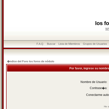
los f
w
F.A.Q.
Buscar
Lista de Miembros
Grupos de Usuarios
�ndice del Foro los foros de nódulo
Por favor, ingrese su nombr
Nombre de Usuario:
Contrase�a:
Conectarme auto
He o