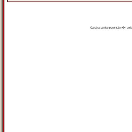
Canal
rss
servido por el
trujam�n
de la