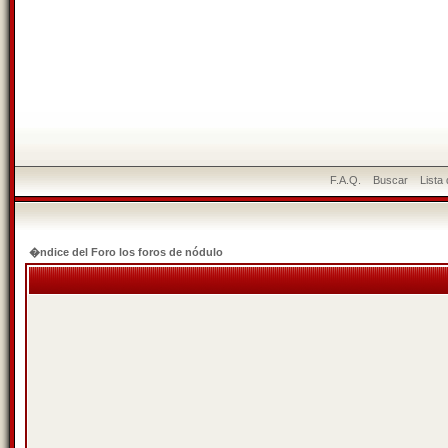
F.A.Q.
Buscar
Lista
�ndice del Foro los foros de nódulo