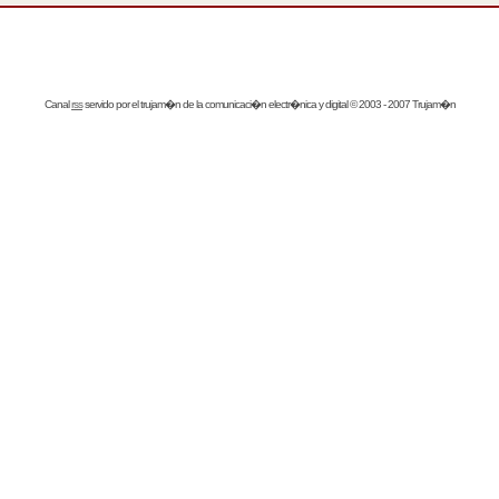
Canal
rss
servido por el
trujam�n
de la comunicaci�n electr�nica y digital © 2003 - 2007 Trujam�n