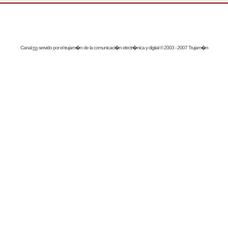
Canal
rss
servido por el
trujam�n
de la comunicaci�n electr�nica y digital © 2003 - 2007 Trujam�n