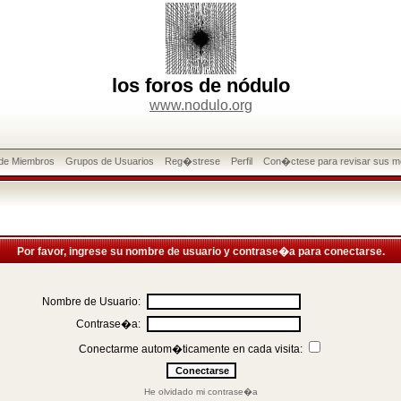
los foros de nódulo
www.nodulo.org
 de Miembros
Grupos de Usuarios
Reg�strese
Perfil
Con�ctese para revisar sus m
Por favor, ingrese su nombre de usuario y contrase�a para conectarse.
Nombre de Usuario:
Contrase�a:
Conectarme autom�ticamente en cada visita:
He olvidado mi contrase�a