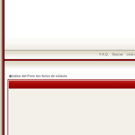
F.A.Q.
Buscar
Lista
�ndice del Foro los foros de nódulo