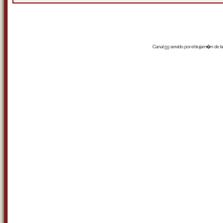
Canal
rss
servido por el
trujam�n
de la