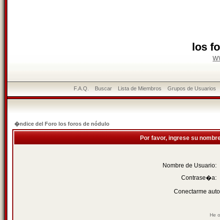
los f
w
F.A.Q.
Buscar
Lista de Miembros
Grupos de Usuarios
�ndice del Foro los foros de nódulo
Por favor, ingrese su nombr
Nombre de Usuario:
Contrase�a:
Conectarme auto
He o