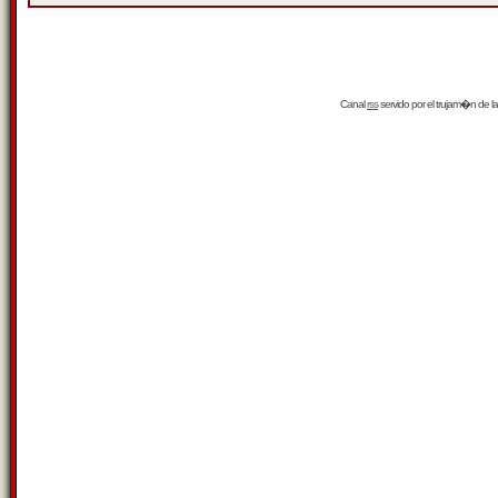
Canal
rss
servido por el
trujam�n
de la