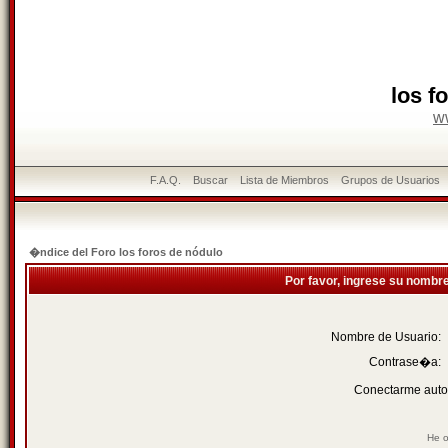
los f
w
F.A.Q.
Buscar
Lista de Miembros
Grupos de Usuarios
�ndice del Foro los foros de nódulo
Por favor, ingrese su nombr
Nombre de Usuario:
Contrase�a:
Conectarme auto
He o