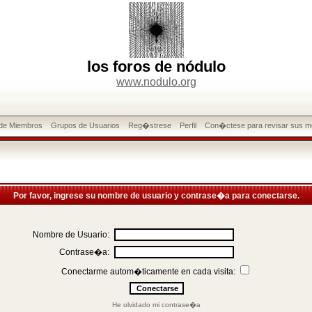
los foros de nódulo
www.nodulo.org
 de Miembros
Grupos de Usuarios
Reg�strese
Perfil
Con�ctese para revisar sus m
Por favor, ingrese su nombre de usuario y contrase�a para conectarse.
Nombre de Usuario:
Contrase�a:
Conectarme autom�ticamente en cada visita:
He olvidado mi contrase�a