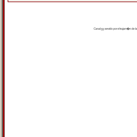
Canal
rss
servido por el
trujam�n
de la