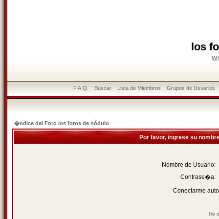
los f
w
F.A.Q.
Buscar
Lista de Miembros
Grupos de Usuarios
�ndice del Foro los foros de nódulo
Por favor, ingrese su nombr
Nombre de Usuario:
Contrase�a:
Conectarme auto
He o