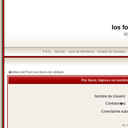
los f
w
F.A.Q.
Buscar
Lista de Miembros
Grupos de Usuarios
�ndice del Foro los foros de nódulo
Por favor, ingrese su nombr
Nombre de Usuario:
Contrase�a:
Conectarme auto
He o