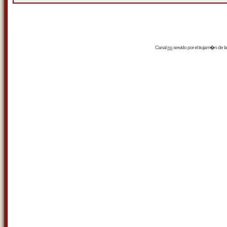
Canal
rss
servido por el
trujam�n
de la