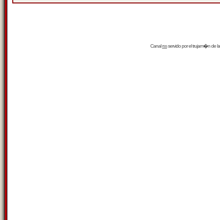
Canal
rss
servido por el
trujam�n
de la