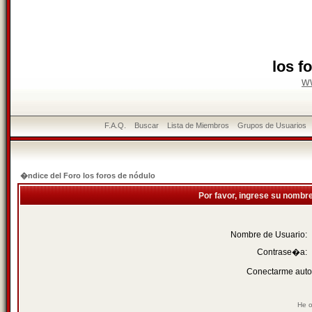
los f
w
F.A.Q.
Buscar
Lista de Miembros
Grupos de Usuarios
�ndice del Foro los foros de nódulo
Por favor, ingrese su nombr
Nombre de Usuario:
Contrase�a:
Conectarme auto
He o