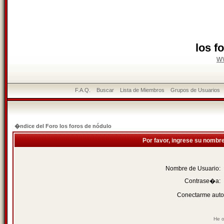
los f
w
F.A.Q.
Buscar
Lista de Miembros
Grupos de Usuarios
�ndice del Foro los foros de nódulo
Por favor, ingrese su nombr
Nombre de Usuario:
Contrase�a:
Conectarme auto
He o