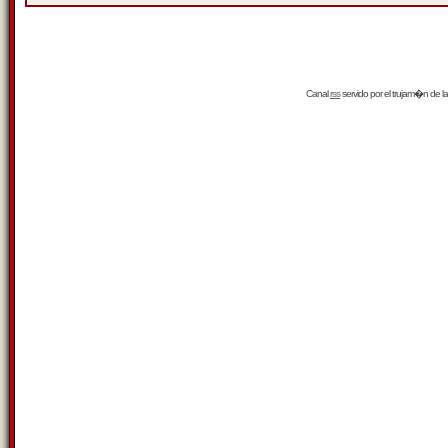
Canal
rss
servido por el
trujam�n
de la