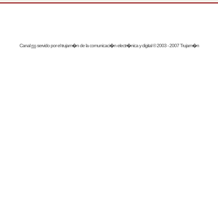
Canal
rss
servido por el
trujam�n
de la comunicaci�n electr�nica y digital © 2003 - 2007 Trujam�n