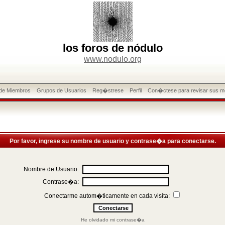
los foros de nódulo
www.nodulo.org
 de Miembros
Grupos de Usuarios
Reg�strese
Perfil
Con�ctese para revisar sus m
Por favor, ingrese su nombre de usuario y contrase�a para conectarse.
Nombre de Usuario:
Contrase�a:
Conectarme autom�ticamente en cada visita:
He olvidado mi contrase�a