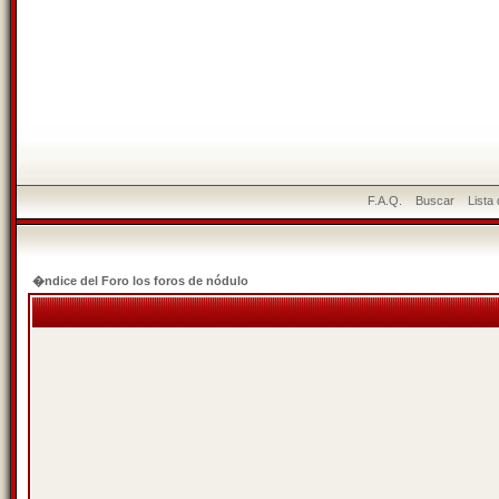
F.A.Q.
Buscar
Lista
�ndice del Foro los foros de nódulo