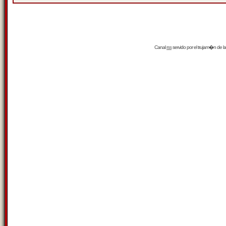
Canal
rss
servido por el
trujam�n
de la