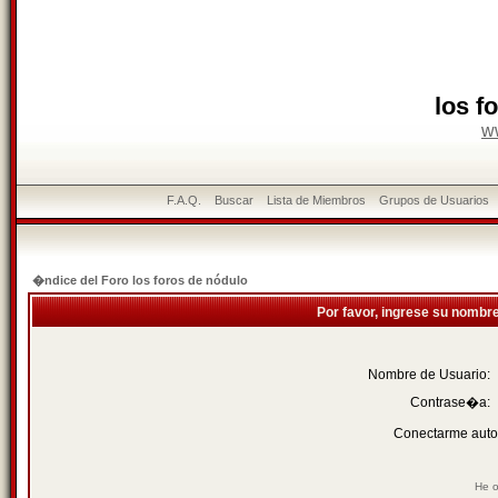
los f
w
F.A.Q.
Buscar
Lista de Miembros
Grupos de Usuarios
�ndice del Foro los foros de nódulo
Por favor, ingrese su nombr
Nombre de Usuario:
Contrase�a:
Conectarme auto
He o