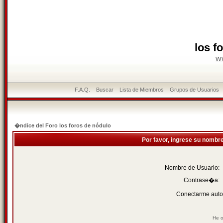
los f
w
F.A.Q.
Buscar
Lista de Miembros
Grupos de Usuarios
�ndice del Foro los foros de nódulo
Por favor, ingrese su nombr
Nombre de Usuario:
Contrase�a:
Conectarme auto
He o