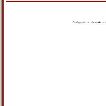
Canal
rss
servido por el
trujam�n
de la