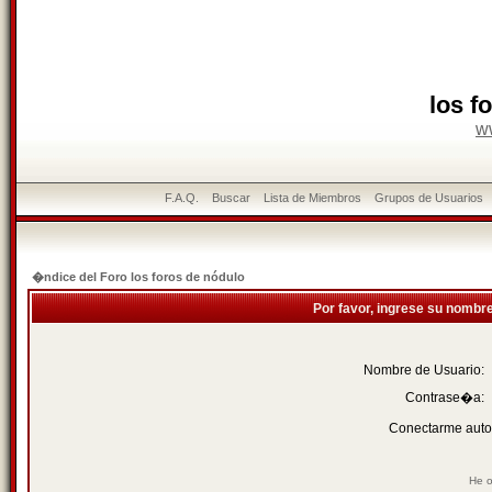
los f
w
F.A.Q.
Buscar
Lista de Miembros
Grupos de Usuarios
�ndice del Foro los foros de nódulo
Por favor, ingrese su nombr
Nombre de Usuario:
Contrase�a:
Conectarme auto
He o