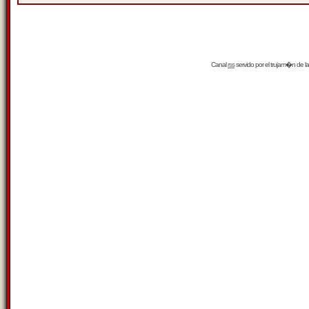
Canal
rss
servido por el
trujam�n
de la