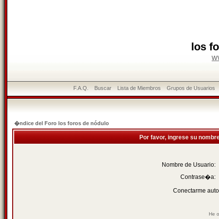
los f
w
F.A.Q.
Buscar
Lista de Miembros
Grupos de Usuarios
�ndice del Foro los foros de nódulo
Por favor, ingrese su nombr
Nombre de Usuario:
Contrase�a:
Conectarme auto
He o