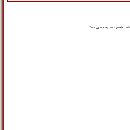
Canal
rss
servido por el
trujam�n
de la