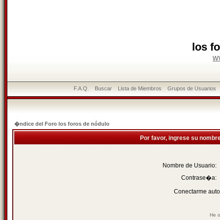
los f
w
F.A.Q.
Buscar
Lista de Miembros
Grupos de Usuarios
�ndice del Foro los foros de nódulo
Por favor, ingrese su nombr
Nombre de Usuario:
Contrase�a:
Conectarme auto
He o