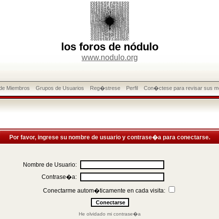
los foros de nódulo
www.nodulo.org
 de Miembros
Grupos de Usuarios
Reg�strese
Perfil
Con�ctese para revisar sus m
Por favor, ingrese su nombre de usuario y contrase�a para conectarse.
Nombre de Usuario:
Contrase�a:
Conectarme autom�ticamente en cada visita:
He olvidado mi contrase�a