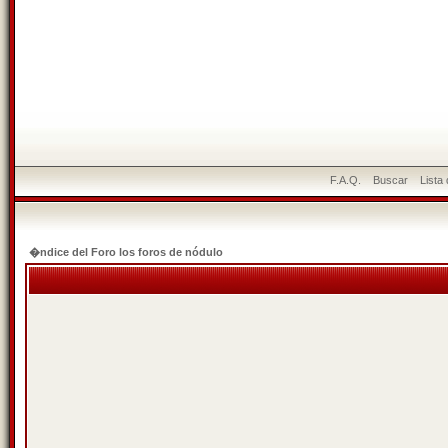
F.A.Q.
Buscar
Lista
�ndice del Foro los foros de nódulo