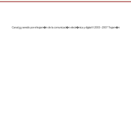
Canal
rss
servido por el
trujam�n
de la comunicaci�n electr�nica y digital © 2003 - 2007 Trujam�n