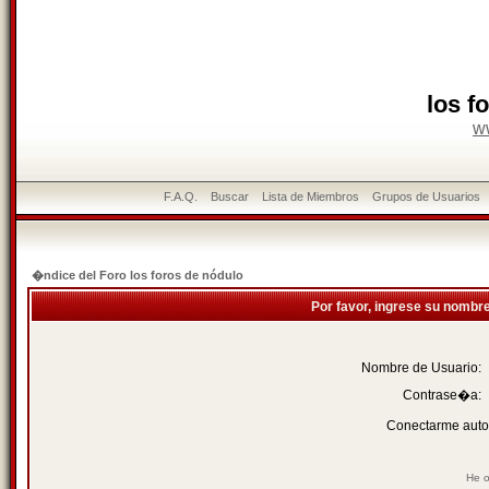
los f
w
F.A.Q.
Buscar
Lista de Miembros
Grupos de Usuarios
�ndice del Foro los foros de nódulo
Por favor, ingrese su nombr
Nombre de Usuario:
Contrase�a:
Conectarme auto
He o