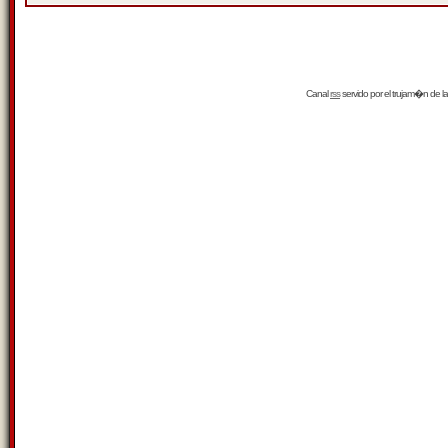
Canal
rss
servido por el
trujam�n
de la