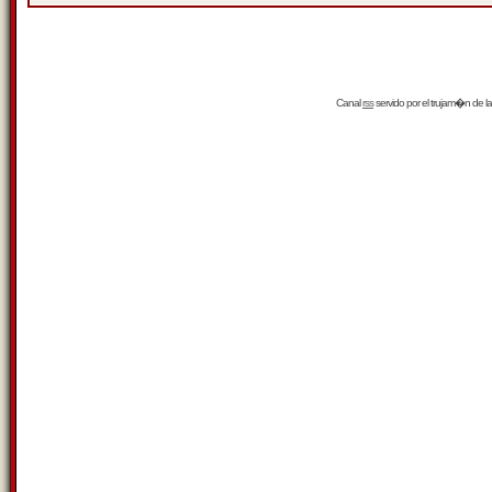
Canal
rss
servido por el
trujam�n
de la