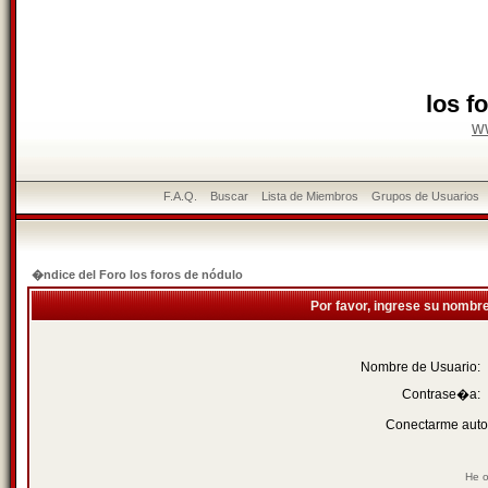
los f
w
F.A.Q.
Buscar
Lista de Miembros
Grupos de Usuarios
�ndice del Foro los foros de nódulo
Por favor, ingrese su nombr
Nombre de Usuario:
Contrase�a:
Conectarme auto
He o