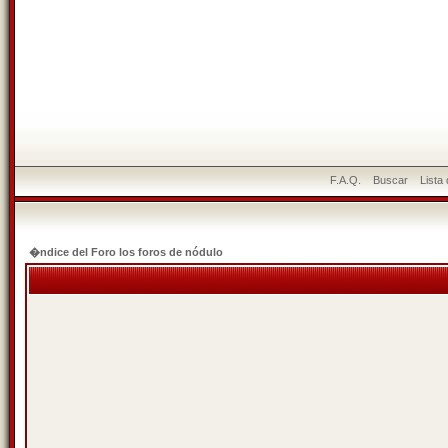
F.A.Q.
Buscar
Lista
�ndice del Foro los foros de nódulo