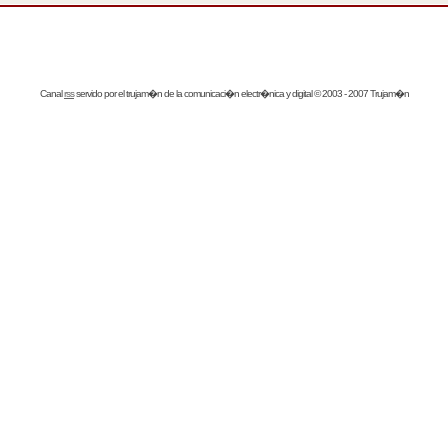
Canal
rss
servido por el
trujam�n
de la comunicaci�n electr�nica y digital © 2003 - 2007 Trujam�n