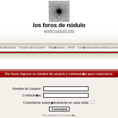
los foros de nódulo
www.nodulo.org
 de Miembros
Grupos de Usuarios
Reg�strese
Perfil
Con�ctese para revisar sus m
Por favor, ingrese su nombre de usuario y contrase�a para conectarse.
Nombre de Usuario:
Contrase�a:
Conectarme autom�ticamente en cada visita:
He olvidado mi contrase�a