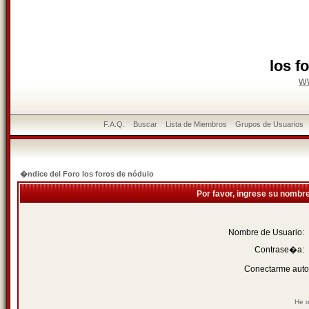
los f
w
F.A.Q.
Buscar
Lista de Miembros
Grupos de Usuarios
�ndice del Foro los foros de nódulo
Por favor, ingrese su nombr
Nombre de Usuario:
Contrase�a:
Conectarme auto
He o