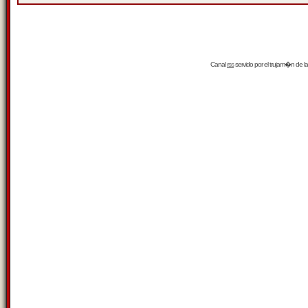
Canal
rss
servido por el
trujam�n
de la