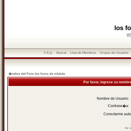
los f
w
F.A.Q.
Buscar
Lista de Miembros
Grupos de Usuarios
�ndice del Foro los foros de nódulo
Por favor, ingrese su nombr
Nombre de Usuario:
Contrase�a:
Conectarme auto
He o