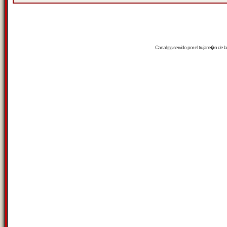
Canal
rss
servido por el
trujam�n
de la