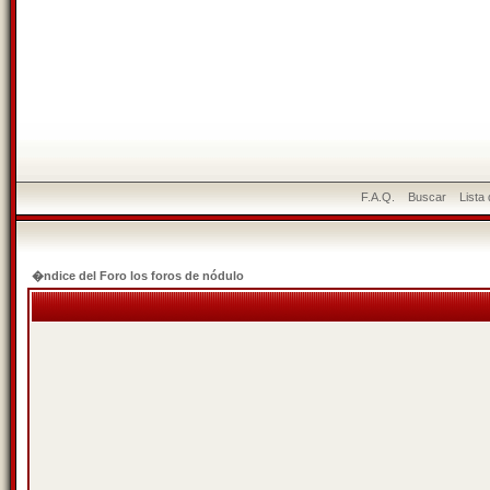
F.A.Q.
Buscar
Lista
�ndice del Foro los foros de nódulo