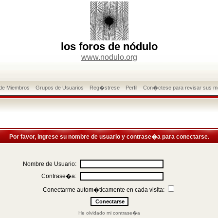
los foros de nódulo
www.nodulo.org
 de Miembros
Grupos de Usuarios
Reg�strese
Perfil
Con�ctese para revisar sus m
Por favor, ingrese su nombre de usuario y contrase�a para conectarse.
Nombre de Usuario:
Contrase�a:
Conectarme autom�ticamente en cada visita:
He olvidado mi contrase�a