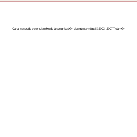
Canal
rss
servido por el
trujam�n
de la comunicaci�n electr�nica y digital © 2003 - 2007 Trujam�n