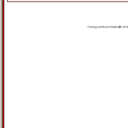
Canal
rss
servido por el
trujam�n
de la