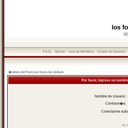
los f
w
F.A.Q.
Buscar
Lista de Miembros
Grupos de Usuarios
�ndice del Foro los foros de nódulo
Por favor, ingrese su nombr
Nombre de Usuario:
Contrase�a:
Conectarme auto
He o