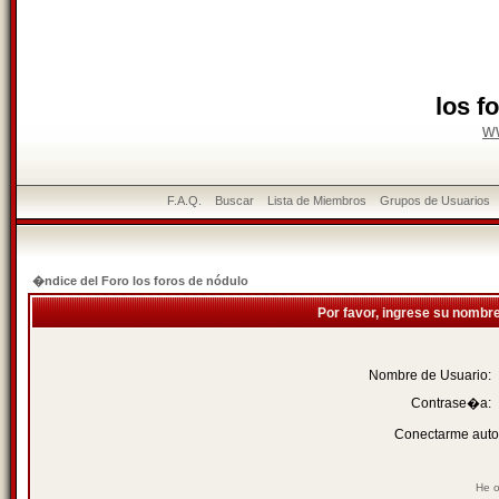
los f
w
F.A.Q.
Buscar
Lista de Miembros
Grupos de Usuarios
�ndice del Foro los foros de nódulo
Por favor, ingrese su nombr
Nombre de Usuario:
Contrase�a:
Conectarme auto
He o