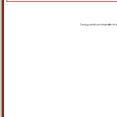
Canal
rss
servido por el
trujam�n
de la