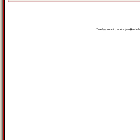
Canal
rss
servido por el
trujam�n
de la