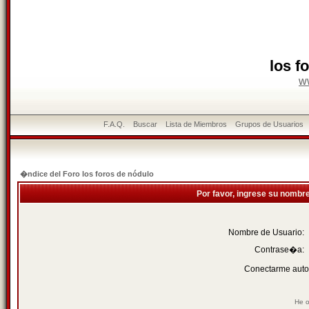
los f
w
F.A.Q.
Buscar
Lista de Miembros
Grupos de Usuarios
�ndice del Foro los foros de nódulo
Por favor, ingrese su nombr
Nombre de Usuario:
Contrase�a:
Conectarme auto
He o