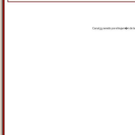
Canal
rss
servido por el
trujam�n
de la