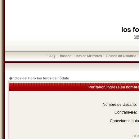
los f
w
F.A.Q.
Buscar
Lista de Miembros
Grupos de Usuarios
�ndice del Foro los foros de nódulo
Por favor, ingrese su nombr
Nombre de Usuario:
Contrase�a:
Conectarme auto
He o