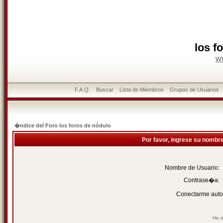
los f
w
F.A.Q.
Buscar
Lista de Miembros
Grupos de Usuarios
�ndice del Foro los foros de nódulo
Por favor, ingrese su nombr
Nombre de Usuario:
Contrase�a:
Conectarme auto
He o