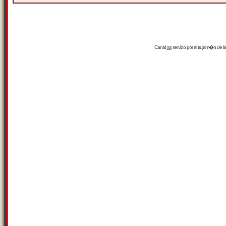
Canal
rss
servido por el
trujam�n
de la