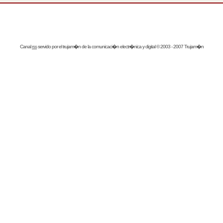
Canal
rss
servido por el
trujam�n
de la comunicaci�n electr�nica y digital © 2003 - 2007 Trujam�n