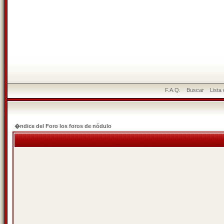
F.A.Q.
Buscar
Lista
�ndice del Foro los foros de nódulo