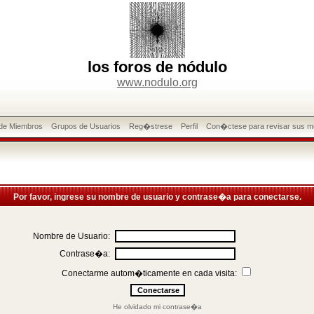
los foros de nódulo
www.nodulo.org
 de Miembros
Grupos de Usuarios
Reg�strese
Perfil
Con�ctese para revisar sus m
Por favor, ingrese su nombre de usuario y contrase�a para conectarse.
Nombre de Usuario:
Contrase�a:
Conectarme autom�ticamente en cada visita:
He olvidado mi contrase�a