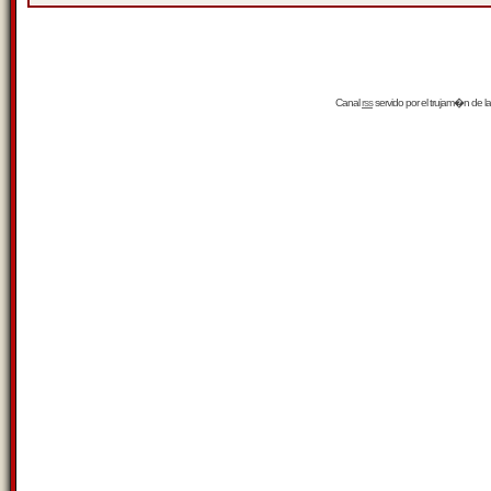
Canal
rss
servido por el
trujam�n
de la