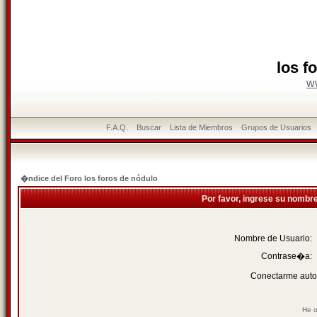
los f
w
F.A.Q.
Buscar
Lista de Miembros
Grupos de Usuarios
�ndice del Foro los foros de nódulo
Por favor, ingrese su nombr
Nombre de Usuario:
Contrase�a:
Conectarme auto
He o