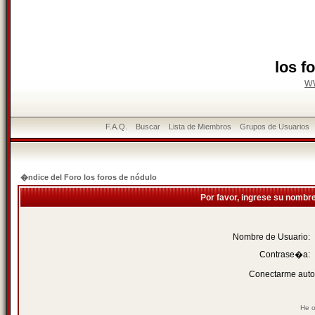
los f
w
F.A.Q.
Buscar
Lista de Miembros
Grupos de Usuarios
�ndice del Foro los foros de nódulo
Por favor, ingrese su nombr
Nombre de Usuario:
Contrase�a:
Conectarme auto
He o