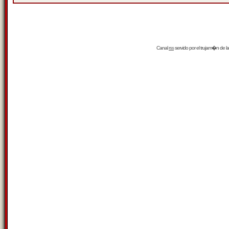
Canal
rss
servido por el
trujam�n
de la