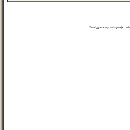
Canal
rss
servido por el
trujam�n
de la