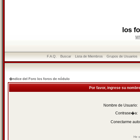
los f
w
F.A.Q.
Buscar
Lista de Miembros
Grupos de Usuarios
�ndice del Foro los foros de nódulo
Por favor, ingrese su nombr
Nombre de Usuario:
Contrase�a:
Conectarme auto
He o