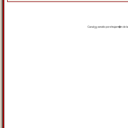
Canal
rss
servido por el
trujam�n
de la