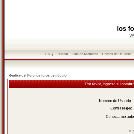
los f
w
F.A.Q.
Buscar
Lista de Miembros
Grupos de Usuarios
�ndice del Foro los foros de nódulo
Por favor, ingrese su nombr
Nombre de Usuario:
Contrase�a:
Conectarme auto
He o