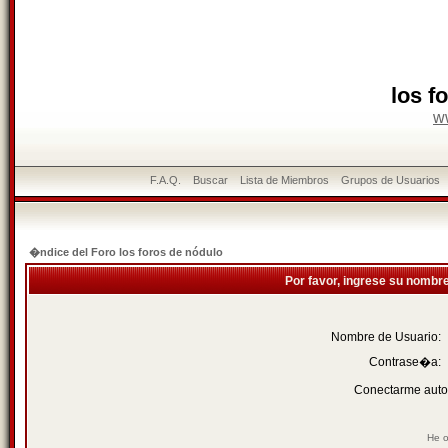
los f
w
F.A.Q.
Buscar
Lista de Miembros
Grupos de Usuarios
�ndice del Foro los foros de nódulo
Por favor, ingrese su nombr
Nombre de Usuario:
Contrase�a:
Conectarme auto
He o