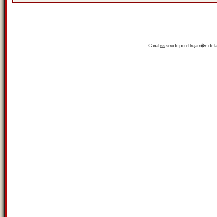
Canal
rss
servido por el
trujam�n
de la