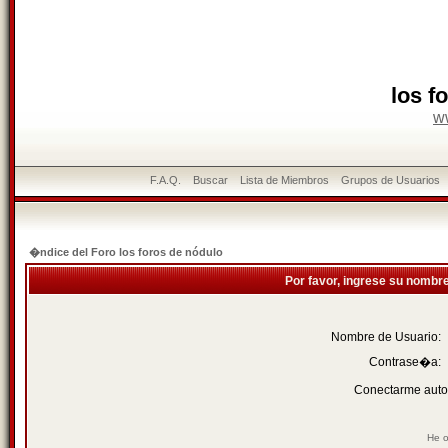
los f
w
F.A.Q.
Buscar
Lista de Miembros
Grupos de Usuarios
�ndice del Foro los foros de nódulo
Por favor, ingrese su nombr
Nombre de Usuario:
Contrase�a:
Conectarme auto
He o