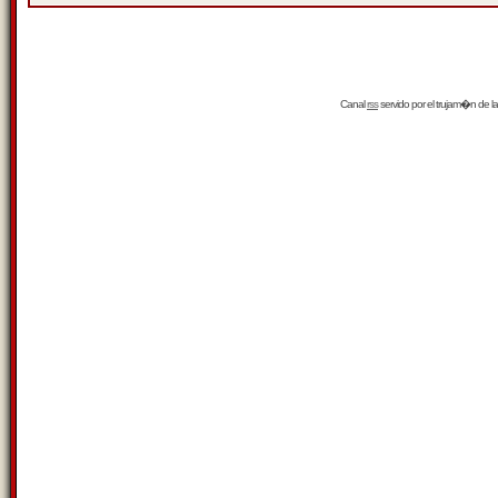
Canal
rss
servido por el
trujam�n
de la