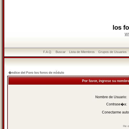
los f
w
F.A.Q.
Buscar
Lista de Miembros
Grupos de Usuarios
�ndice del Foro los foros de nódulo
Por favor, ingrese su nombr
Nombre de Usuario:
Contrase�a:
Conectarme auto
He o