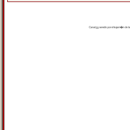
Canal
rss
servido por el
trujam�n
de la