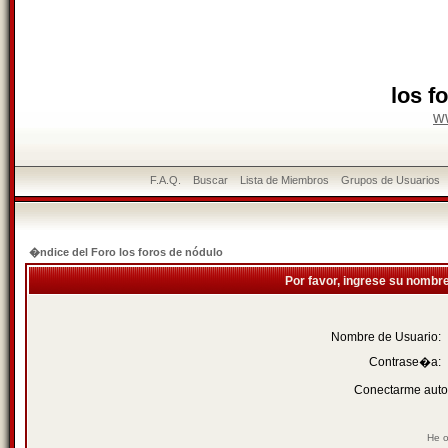
los f
w
F.A.Q.
Buscar
Lista de Miembros
Grupos de Usuarios
�ndice del Foro los foros de nódulo
Por favor, ingrese su nombr
Nombre de Usuario:
Contrase�a:
Conectarme auto
He o