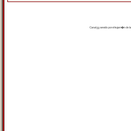
Canal
rss
servido por el
trujam�n
de la