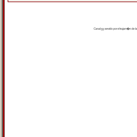
Canal
rss
servido por el
trujam�n
de la