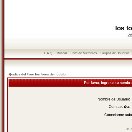
los f
w
F.A.Q.
Buscar
Lista de Miembros
Grupos de Usuarios
�ndice del Foro los foros de nódulo
Por favor, ingrese su nombr
Nombre de Usuario:
Contrase�a:
Conectarme auto
He o