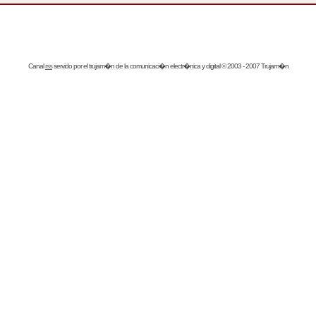
Canal
rss
servido por el
trujam�n
de la comunicaci�n electr�nica y digital © 2003 - 2007 Trujam�n