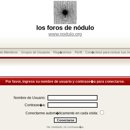
los foros de nódulo
www.nodulo.org
 de Miembros
Grupos de Usuarios
Reg�strese
Perfil
Con�ctese para revisar sus m
Por favor, ingrese su nombre de usuario y contrase�a para conectarse.
Nombre de Usuario:
Contrase�a:
Conectarme autom�ticamente en cada visita:
He olvidado mi contrase�a