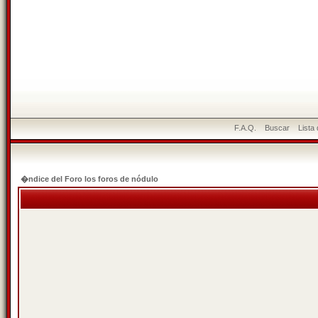
F.A.Q.
Buscar
Lista
�ndice del Foro los foros de nódulo