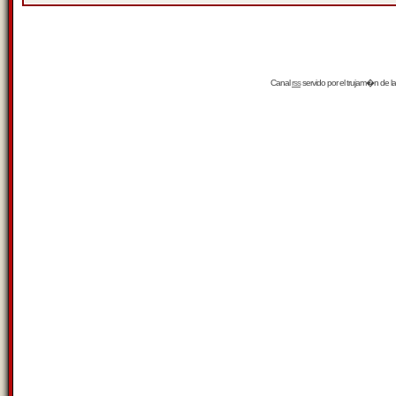
Canal
rss
servido por el
trujam�n
de la