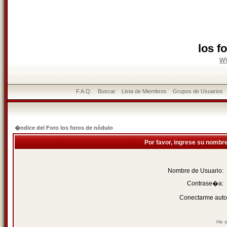
los f
w
F.A.Q.
Buscar
Lista de Miembros
Grupos de Usuarios
�ndice del Foro los foros de nódulo
Por favor, ingrese su nombr
Nombre de Usuario:
Contrase�a:
Conectarme auto
He o