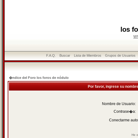
los f
w
F.A.Q.
Buscar
Lista de Miembros
Grupos de Usuarios
�ndice del Foro los foros de nódulo
Por favor, ingrese su nombr
Nombre de Usuario:
Contrase�a:
Conectarme auto
He o