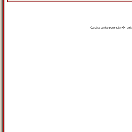
Canal
rss
servido por el
trujam�n
de la