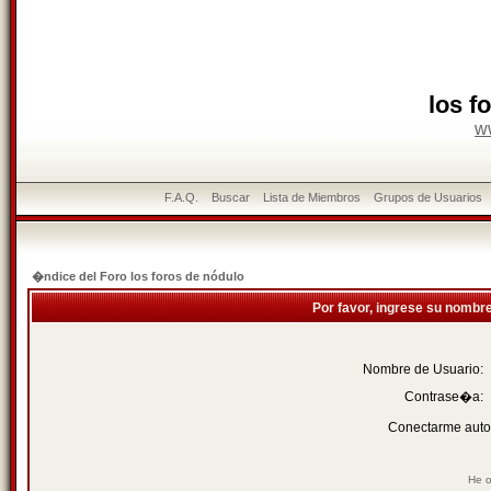
los f
w
F.A.Q.
Buscar
Lista de Miembros
Grupos de Usuarios
�ndice del Foro los foros de nódulo
Por favor, ingrese su nombr
Nombre de Usuario:
Contrase�a:
Conectarme auto
He o