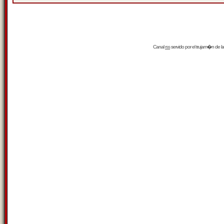
Canal
rss
servido por el
trujam�n
de la