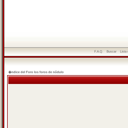
F.A.Q.
Buscar
Lista
�ndice del Foro los foros de nódulo