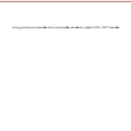
Canal
rss
servido por el
trujam�n
de la comunicaci�n electr�nica y digital © 2003 - 2007 Trujam�n