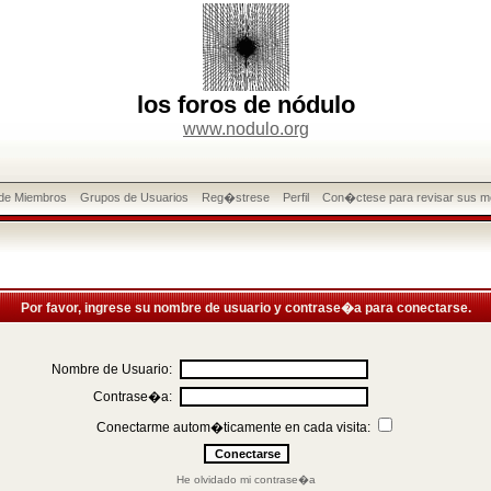
los foros de nódulo
www.nodulo.org
 de Miembros
Grupos de Usuarios
Reg�strese
Perfil
Con�ctese para revisar sus m
Por favor, ingrese su nombre de usuario y contrase�a para conectarse.
Nombre de Usuario:
Contrase�a:
Conectarme autom�ticamente en cada visita:
He olvidado mi contrase�a