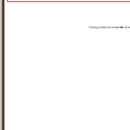
Canal
rss
servido por el
trujam�n
de la