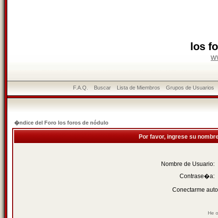
los f
w
F.A.Q.
Buscar
Lista de Miembros
Grupos de Usuarios
�ndice del Foro los foros de nódulo
Por favor, ingrese su nombr
Nombre de Usuario:
Contrase�a:
Conectarme auto
He o