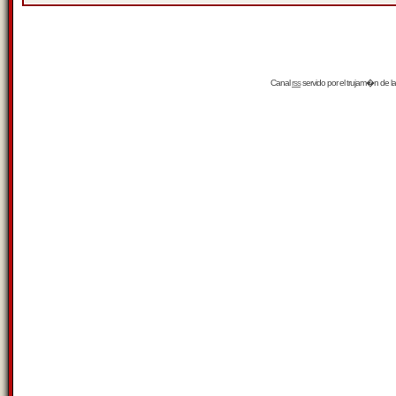
Canal
rss
servido por el
trujam�n
de la