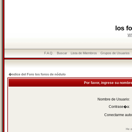
los f
w
F.A.Q.
Buscar
Lista de Miembros
Grupos de Usuarios
�ndice del Foro los foros de nódulo
Por favor, ingrese su nombr
Nombre de Usuario:
Contrase�a:
Conectarme auto
He o