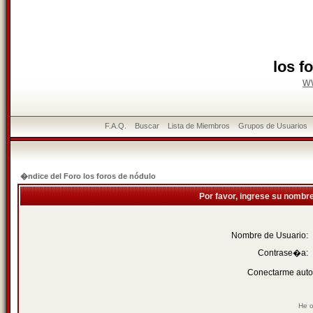
los f
w
F.A.Q.
Buscar
Lista de Miembros
Grupos de Usuarios
�ndice del Foro los foros de nódulo
Por favor, ingrese su nombr
Nombre de Usuario:
Contrase�a:
Conectarme auto
He o