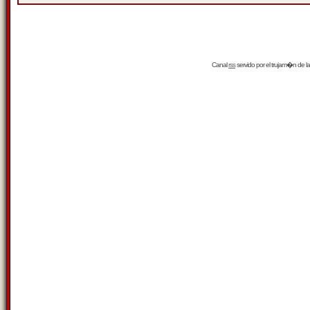
Canal
rss
servido por el
trujam�n
de la