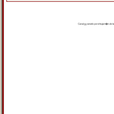
Canal
rss
servido por el
trujam�n
de la