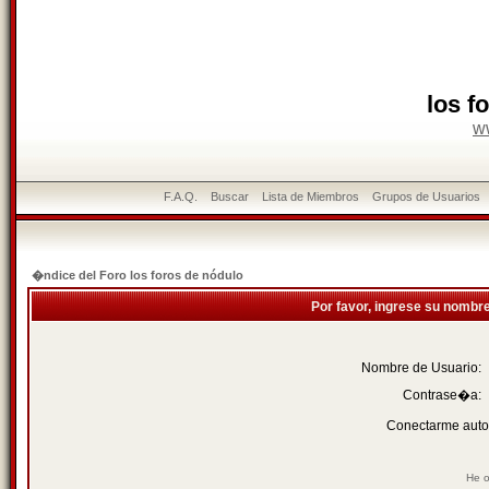
los f
w
F.A.Q.
Buscar
Lista de Miembros
Grupos de Usuarios
�ndice del Foro los foros de nódulo
Por favor, ingrese su nombr
Nombre de Usuario:
Contrase�a:
Conectarme auto
He o