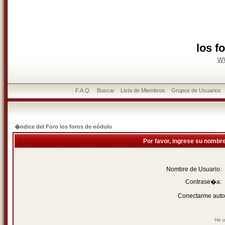
los f
w
F.A.Q.
Buscar
Lista de Miembros
Grupos de Usuarios
�ndice del Foro los foros de nódulo
Por favor, ingrese su nombr
Nombre de Usuario:
Contrase�a:
Conectarme auto
He o