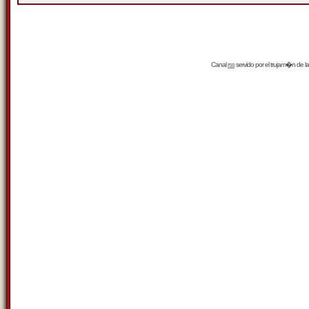
Canal
rss
servido por el
trujam�n
de la