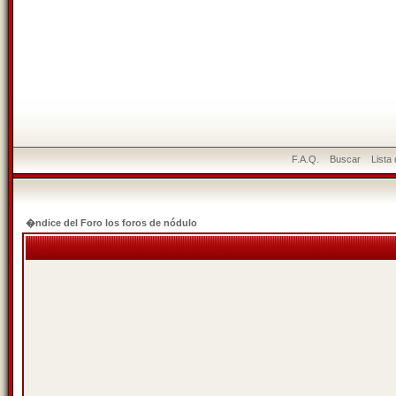
F.A.Q.
Buscar
Lista
�ndice del Foro los foros de nódulo