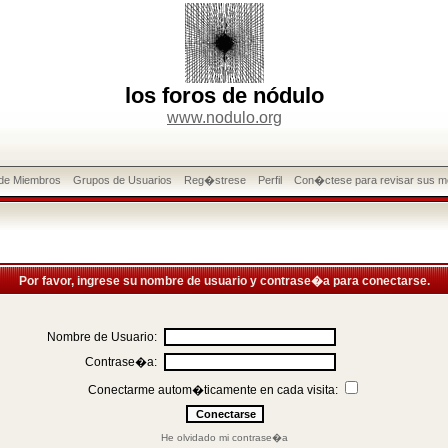
los foros de nódulo
www.nodulo.org
 de Miembros
Grupos de Usuarios
Reg�strese
Perfil
Con�ctese para revisar sus m
Por favor, ingrese su nombre de usuario y contrase�a para conectarse.
Nombre de Usuario:
Contrase�a:
Conectarme autom�ticamente en cada visita:
He olvidado mi contrase�a