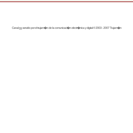
Canal
rss
servido por el
trujam�n
de la comunicaci�n electr�nica y digital © 2003 - 2007 Trujam�n